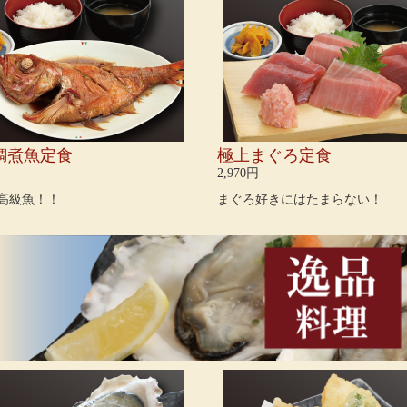
鯛煮魚定食
極上まぐろ定食
2,970円
高級魚！！
まぐろ好きにはたまらない！