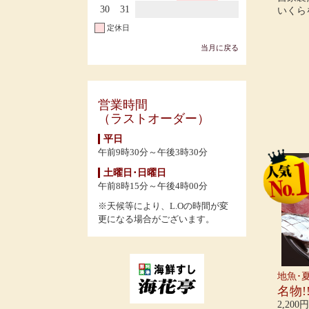
30
31
いくら
定休日
当月に戻る
営業時間
（ラストオーダー）
平日
午前9時30分～午後3時30分
土曜日･日曜日
午前8時15分～午後4時00分
※天候等により、L.Oの時間が変
更になる場合がございます。
地魚･
名物!
2,200円