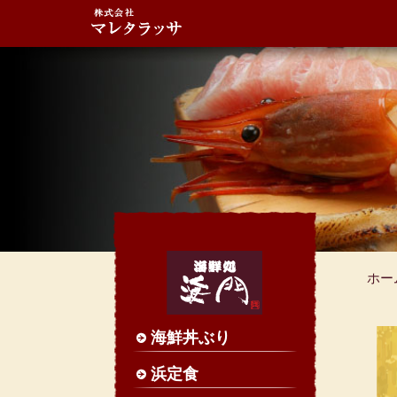
ホー
海鮮丼ぶり
浜定食