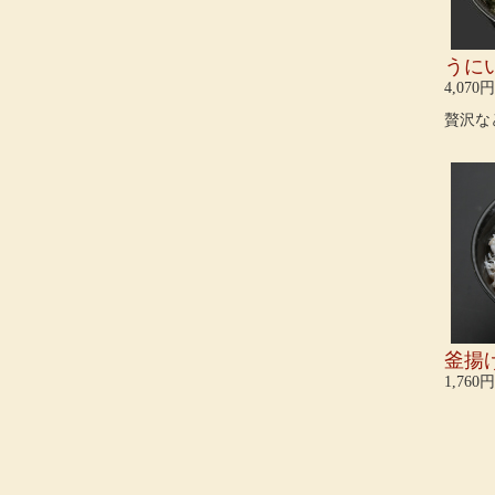
うに
4,070円
贅沢な
釜揚
1,760円