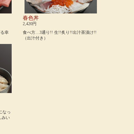
春色丼
2,420円
がる幸
食べ方…3通り!! 生!!炙り!!出汁茶漬け!!
（出汁付き）
になっ
しみい