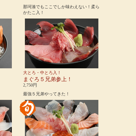
那珂湊でもここでしか味わえない！柔ら
かたこ入！
大とろ・中とろ入！
まぐろ５兄弟参上！
2,750円
最強５兄弟やってきた！