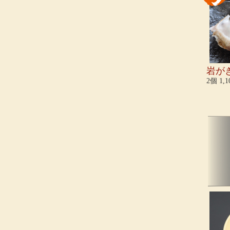
岩が
2個 1,