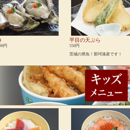
き
平目の天ぷら
100円
550円
茨城の県魚！那珂湊産です！