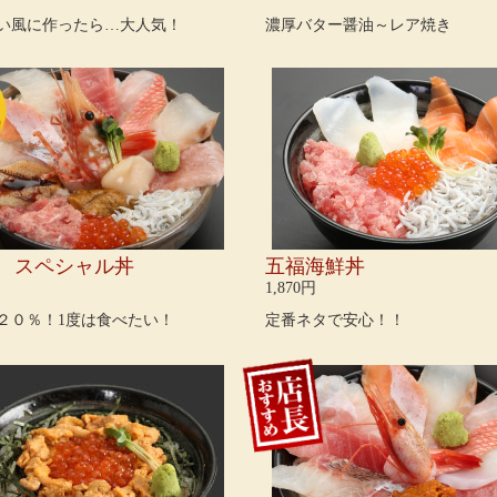
い風に作ったら…大人気！
濃厚バター醤油～レア焼き
！ スペシャル丼
五福海鮮丼
1,870円
２０％！1度は食べたい！
定番ネタで安心！！