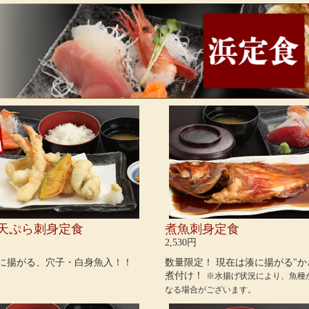
 天ぷら刺身定食
煮魚刺身定食
2,530円
に揚がる、穴子・白身魚入！！
数量限定！ 現在は湊に揚がる"か
煮付け！
※水揚げ状況により、魚種
なる場合がございます。