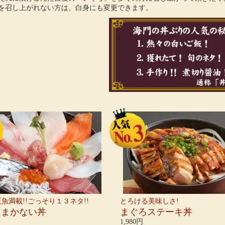
を召し上がれない方は、白身にも変更できます。
夏魚満載!!ごっそり１３ネタ!!
とろける美味しさ!
!まかない丼
まぐろステーキ丼
1,980円