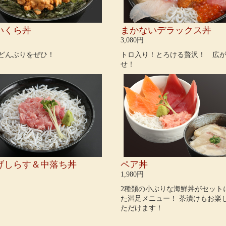
いくら丼
まかないデラックス丼
3,080円
どんぶりをぜひ！
トロ入り！とろける贅沢！ 広
せ！
げしらす＆中落ち丼
ペア丼
1,980円
2種類の小ぶりな海鮮丼がセット
た満足メニュー！ 茶漬けもお楽
ただけます！