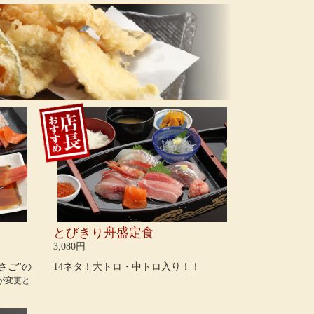
とびきり舟盛定食
3,080円
さご"の
14ネタ！大トロ・中トロ入り！！
が変更と