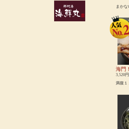
まかな
海門
3,520円
満腹１