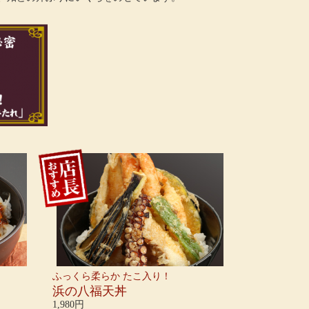
ふっくら柔らか たこ入り！
浜の八福天丼
1,980円