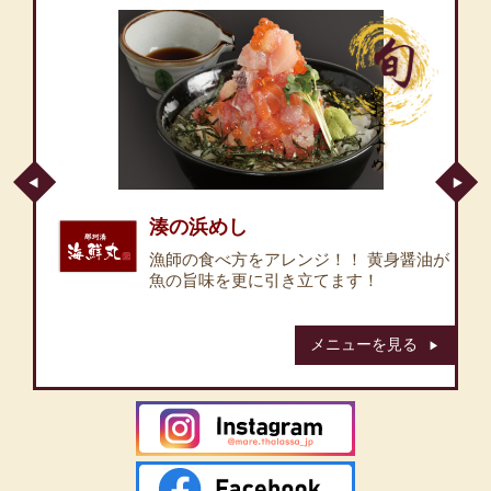
湊の浜めし
い美
漁師の食べ方をアレンジ！！ 黄身醤油が
魚の旨味を更に引き立てます！
メニューを見る